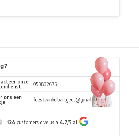
ig?
acteer onze
053832675
tendienst
r ons een
feestwinkelbartgees@gmail.com
tje
124
customers give us a
4,7
/
5
at