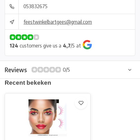
053832675
feestwinkelbartgees@gmail.com
124
customers give us a
4,7
/
5
at
Reviews
0/5
Recent bekeken