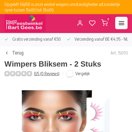
Opgelet! 06/08 is onze winkel wegens omstandigheden uitzonderlijk
open tussen 15u00 tot 18u00.
0
Gratis verzending vanaf €50
Verzending vanaf BE €4,95 - NL €
Terug
Art: 15093
Wimpers Bliksem - 2 Stuks
Vergelijk
0/5 (0 Reviews)