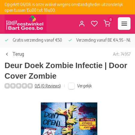
Opgelet! 06/08 is onze winkel wegens omstandigheden uitzonderlijk
open tussen 15u00 tot 18u00.
0
Gratis verzending vanaf €50
Verzending vanaf BE €4,95 - NL €
Terug
Art: 74957
Deur Doek Zombie Infectie | Door
Cover Zombie
Vergelijk
0/5 (0 Reviews)