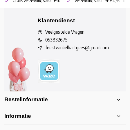
Gratis verzending vanaf €50
Verzending vanaf BE €4,95 - NL 
Klantendienst
Veelgestelde Vragen
053832675
feestwinkelbartgees@gmail.com
Bestelinformatie
Informatie