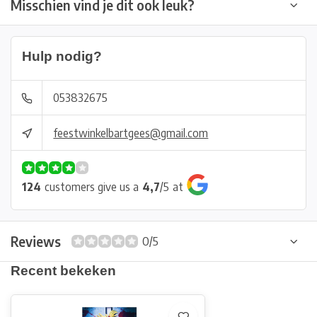
Misschien vind je dit ook leuk?
Hulp nodig?
053832675
feestwinkelbartgees@gmail.com
124
customers give us a
4,7
/
5
at
Reviews
0/5
Recent bekeken