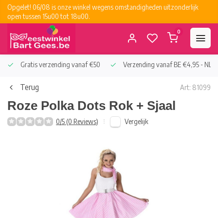
Opgelet! 06/08 is onze winkel wegens omstandigheden uitzonderlijk
open tussen 15u00 tot 18u00.
0
Gratis verzending vanaf €50
Verzending vanaf BE €4,95 - NL €
Terug
Art: 81099
Roze Polka Dots Rok + Sjaal
Vergelijk
0/5 (0 Reviews)