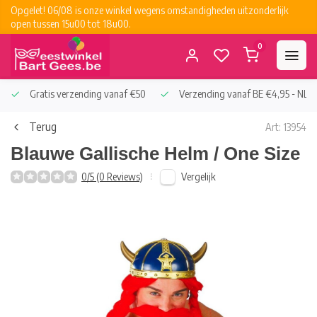
Opgelet! 06/08 is onze winkel wegens omstandigheden uitzonderlijk
open tussen 15u00 tot 18u00.
0
Gratis verzending vanaf €50
Verzending vanaf BE €4,95 - NL €
Terug
Art: 13954
Blauwe Gallische Helm / One Size
Vergelijk
0/5 (0 Reviews)