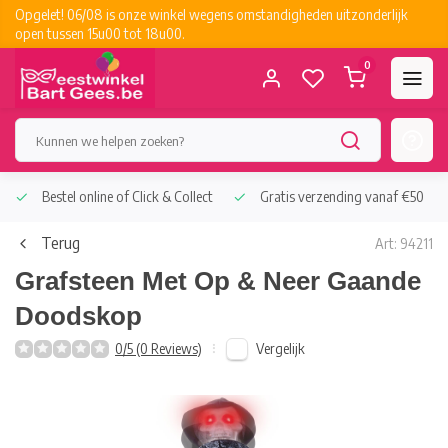
Opgelet! 06/08 is onze winkel wegens omstandigheden uitzonderlijk
open tussen 15u00 tot 18u00.
0
Bestel online of Click & Collect
Gratis verzending vanaf €50
Terug
Art: 94211
Grafsteen Met Op & Neer Gaande
Doodskop
Vergelijk
0/5 (0 Reviews)