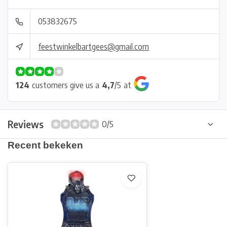
053832675
feestwinkelbartgees@gmail.com
124
customers give us a
4,7
/
5
at
Reviews
0/5
Recent bekeken