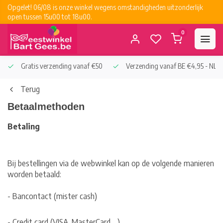
Opgelet! 06/08 is onze winkel wegens omstandigheden uitzonderlijk
open tussen 15u00 tot 18u00.
0
Gratis verzending vanaf €50
Verzending vanaf BE €4,95 - NL €
Terug
Betaalmethoden
Betaling
Bij bestellingen via de webwinkel kan op de volgende manieren
worden betaald:
- Bancontact (mister cash)
- Credit card (VISA, MasterCard,…)